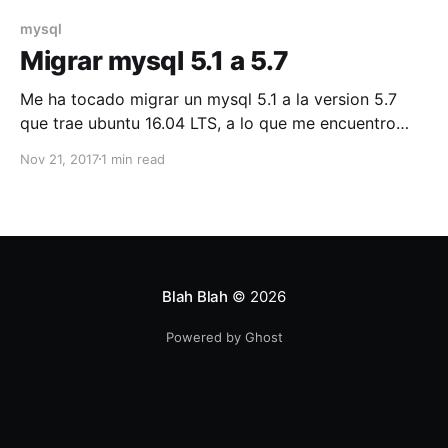
mysql
Migrar mysql 5.1 a 5.7
Me ha tocado migrar un mysql 5.1 a la version 5.7
que trae ubuntu 16.04 LTS, a lo que me encuentro
que no solo es hacer un simple dump y cargar la db.
Nov 21, 2017
1 min read
A continuación describo los comandos que use para
el dump y como resolver el
Blah Blah
© 2026
Powered by Ghost