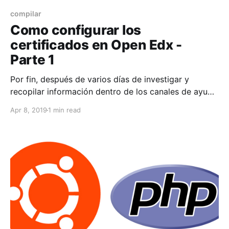
compilar
Como configurar los
certificados en Open Edx -
Parte 1
Por fin, después de varios días de investigar y
recopilar información dentro de los canales de ayuda
de openedx y paginas sueltas he encontrado la
Apr 8, 2019
1 min read
forma de realizar la configuración de los certificados
en OpenEdx. Por lo que si requeremos activarlos en
nuestra plataforma debemos de hacer la siguiente
actividad.