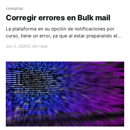
compilar
Corregir errores en Bulk mail
La plataforma en su opción de notificaciones por
curso, tiene un error, ya que al estar preparando el
correo, genera un from_mail extraño, por ejemplo si
Jun 2, 2020
2 min read
el correo que usas para notificaciones es
notificar@example.com
, la función agrega parte del
nombre del curso, algo como
DemoX-
notificar@example.com
,