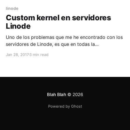
linode
Custom kernel en servidores
Linode
Uno de los problemas que me he encontrado con los
servidores de Linode, es que en todas la
distribuciones de GNU/Linux que te ofrecen viene
Jan 28, 2017
3 min read
con kernel custom realizado por ellos, los cuales
desactivan algunas caracteristicas y/o modulos como
AppArmor. Asi que el primer post en mi blog
Blah Blah
© 2026
Powered by Ghost