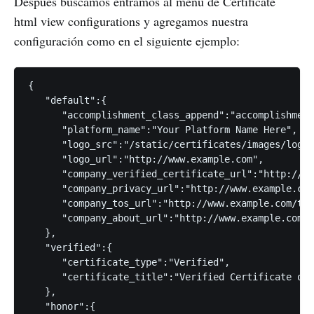
Después buscamos entramos al menú de Certificate
html view configurations y agregamos nuestra
configuración como en el siguiente ejemplo:
{

   "default":{

      "accomplishment_class_append":"accomplishment
      "platform_name":"Your Platform Name Here",

      "logo_src":"/static/certificates/images/logo.
      "logo_url":"http://www.example.com",

      "company_verified_certificate_url":"http://ww
      "company_privacy_url":"http://www.example.com
      "company_tos_url":"http://www.example.com/ter
      "company_about_url":"http://www.example.com/a
   },

   "verified":{

      "certificate_type":"Verified",

      "certificate_title":"Verified Certificate of 
   },

   "honor":{
