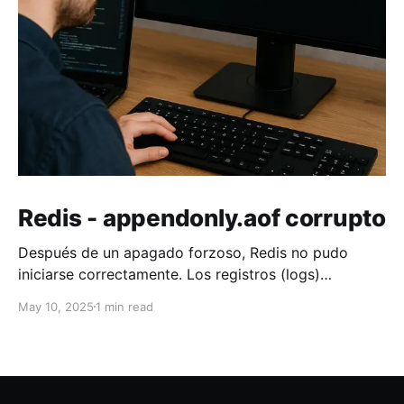
Redis - appendonly.aof corrupto
Después de un apagado forzoso, Redis no pudo
iniciarse correctamente. Los registros (logs)
muestran el siguiente error: {"log":"1:M 10 May 2025
May 10, 2025
1 min read
07:25:48.404 * DB loaded from base file
appendonly.aof.782.base.rdb: 3.577
seconds\n","stream":"stdout","time":"2025-05-
10T07:25:48.404514303Z"} {"log":"1: