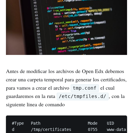
Antes de modificar los archivos de Open Edx debemos
crear una carpeta temporal para generar los certificados,
para vamos a crear el archivo
el cual
tmp.conf
guardaremos en la ruta
, con la
/etc/tmpfiles.d/
siguiente linea de comando
#Type 	Path        		Mode 	UID  		GID  		Age 	

d    	/tmp/certificates   	0755    www-data	www-data	-
