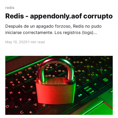
redis
Redis - appendonly.aof corrupto
Después de un apagado forzoso, Redis no pudo
iniciarse correctamente. Los registros (logs)
muestran el siguiente error: {"log":"1:M 10 May 2025
May 10, 2025
1 min read
07:25:48.404 * DB loaded from base file
appendonly.aof.782.base.rdb: 3.577
seconds\n","stream":"stdout","time":"2025-05-
10T07:25:48.404514303Z"} {"log":"1: