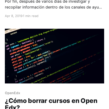
Por fin, después de varios días de investigar y
recopilar información dentro de los canales de ayuda
de openedx y paginas sueltas he encontrado la
Apr 8, 2019
1 min read
forma de realizar la configuración de los certificados
en OpenEdx. Por lo que si requeremos activarlos en
nuestra plataforma debemos de hacer la siguiente
actividad.
OpenEdx
¿Cómo borrar cursos en Open
Edx?