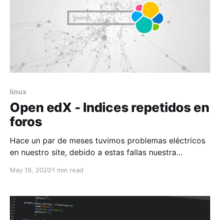
linux
Open edX - Indices repetidos en
foros
Hace un par de meses tuvimos problemas eléctricos
en nuestro site, debido a estas fallas nuestra
plataforma empezó a generar errores en el foro,
May 19, 2020
1 min read
revisando el log de los foros, encontré lo siguiente:
[2019-06-28T17:33:40.968589 #119141] DEBUG -- :
source=rack-timeout
id=f4476c0a3671ff99d3046531299ffeb4