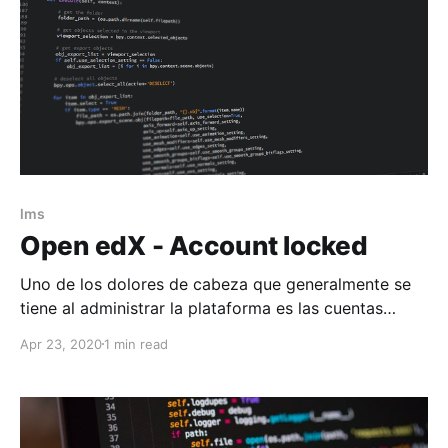
timeout=20000ms service=0ms state=active
lms
Open edX - Account locked
Uno de los dolores de cabeza que generalmente se
tiene al administrar la plataforma es las cuentas
bloqueadas por el exceso de intento de ingresar con
Apr 23, 2020
1 min read
los datos erróneos, ya sea por que se les olvida su
password o capturan mal sus datos al iniciar la
sesión. Por lo que