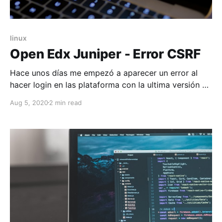
linux
Open Edx Juniper - Error CSRF
Hace unos días me empezó a aparecer un error al
hacer login en las plataforma con la ultima versión de
Open Edx. como se muestra a continuación:
Aug 5, 2020
2 min read
Buscando el error en el log del lms, me encuentro un
error de cookie, ademas de no registrar el id del
usuario que