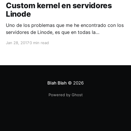
Custom kernel en servidores
Linode
Uno de los problemas que me he encontrado con los
servidores de Linode, es que en todas la
distribuciones de GNU/Linux que te ofrecen viene
Jan 28, 2017
3 min read
con kernel custom realizado por ellos, los cuales
desactivan algunas caracteristicas y/o modulos como
AppArmor. Asi que el primer post en mi blog
Blah Blah
© 2026
Powered by Ghost