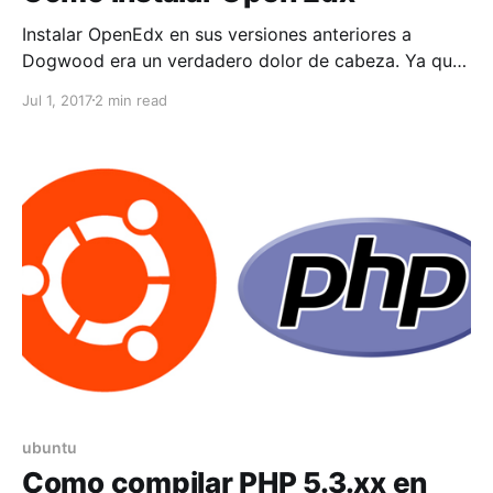
Instalar OpenEdx en sus versiones anteriores a
Dogwood era un verdadero dolor de cabeza. Ya que
habia paquetes que no se instalaban y esto
Jul 1, 2017
2 min read
provocaba que la instalación se rompiera y se tenia
que revisar el log de la instalación para saber que
paquete faltaba o hacer algun enlace blando
ubuntu
Como compilar PHP 5.3.xx en