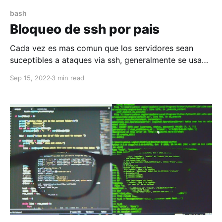
bash
Bloqueo de ssh por pais
Cada vez es mas comun que los servidores sean
suceptibles a ataques via ssh, generalmente se usan
herramientas como fail2ban la cual permite el
Sep 15, 2022
3 min read
bloquear IPs por tiempo determinado, pero aun asi se
siguen recibiendo ataques. Pero si queremos detener
por completo los ataques es mejor aplicar un filtro
por