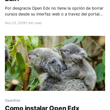
Por desgracia Open Edx no tiene la opción de borrar
cursos desde su interfaz web o a travez del portal
de administración de django. Debido a esto, la unica
Nov 23, 2018
1 min read
forma que contamos para eliminar cursos es por
medio línea de comandos en la consola del servidor
linux. Para realizar la
OpenEdx
Como instalar Open Edx