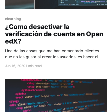
elearning
¿Como desactivar la
verificación de cuenta en Open
edX?
Una de las cosas que me han comentado clientes
que no les gusta al crear los usuarios, es hacer el
paso de activación de cuenta una vez que concluye
Jun 16, 2020
1 min read
el registro. Entonces veremos como desactivar esta
opción. Basta con editar el archivo lms.env.json e
irnos a la seccion