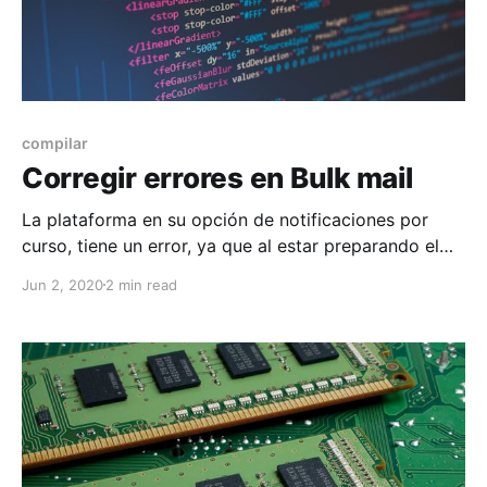
compilar
Corregir errores en Bulk mail
La plataforma en su opción de notificaciones por
curso, tiene un error, ya que al estar preparando el
correo, genera un from_mail extraño, por ejemplo si
Jun 2, 2020
2 min read
el correo que usas para notificaciones es
notificar@example.com
, la función agrega parte del
nombre del curso, algo como
DemoX-
notificar@example.com
,