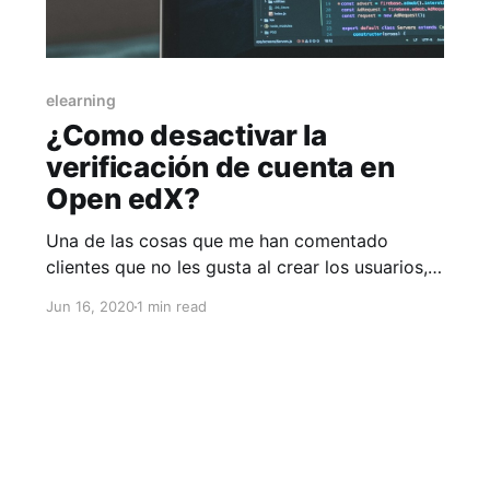
elearning
¿Como desactivar la
verificación de cuenta en
Open edX?
Una de las cosas que me han comentado
clientes que no les gusta al crear los usuarios,
es hacer el paso de activación de cuenta una
Jun 16, 2020
1 min read
vez que concluye el registro. Entonces veremos
como desactivar esta opción. Basta con editar
el archivo lms.env.json e irnos a la seccion