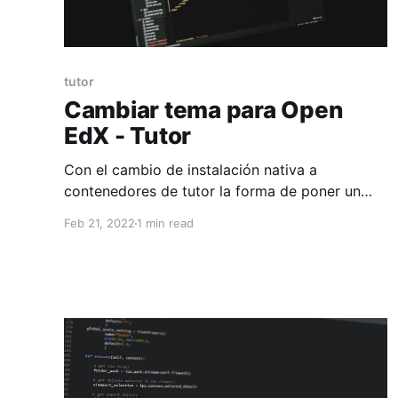
tutor
Cambiar tema para Open
EdX - Tutor
Con el cambio de instalación nativa a
contenedores de tutor la forma de poner un
tema es mucho mas fácil, para esto debemos
Feb 21, 2022
1 min read
de tener ya el tema terminado y aplicarlo a la
plataforma, con los siguientes pasos: Una
comparación ordenada puede empezar por el
corte, la transpiración del tejido