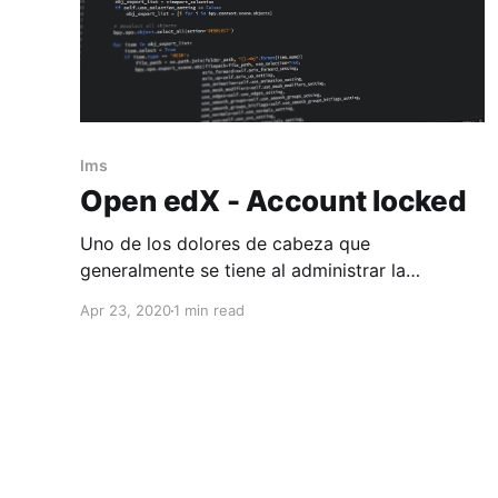
lms
Open edX - Account locked
Uno de los dolores de cabeza que
generalmente se tiene al administrar la
plataforma es las cuentas bloqueadas por el
Apr 23, 2020
1 min read
exceso de intento de ingresar con los datos
erróneos, ya sea por que se les olvida su
password o capturan mal sus datos al iniciar la
sesión. Por lo que