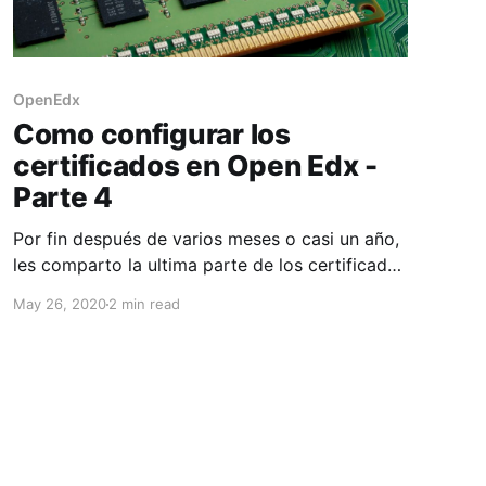
OpenEdx
Como configurar los
certificados en Open Edx -
Parte 4
Por fin después de varios meses o casi un año,
les comparto la ultima parte de los certificados
en Open Edx. Después de hacer todas la
May 26, 2020
2 min read
configuraciones al fin tenemos activada la
opción de certificado en studio, pero cualquier
curso que accedamos, nos mostrará la
siguiente pantalla: Esta leyenda significa